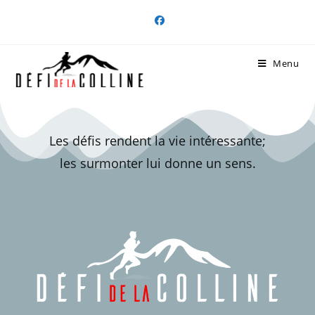
Menu
Les défis rendent la vie intéressante;
les surmonter lui donne un sens.